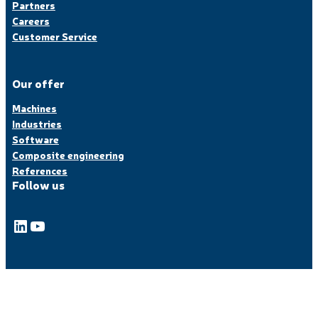
Partners
Careers
Customer Service
Our offer
Machines
Industries
Software
Composite engineering
References
Follow us
LinkedIn
YouTube
© Coriolis, made with
by Lamour du Web