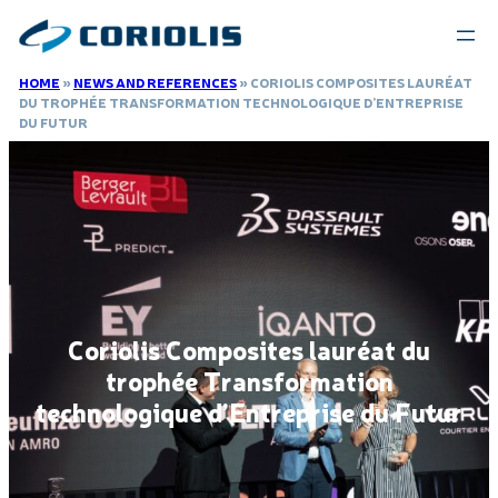
HOME
»
NEWS AND REFERENCES
»
CORIOLIS COMPOSITES LAURÉAT
DU TROPHÉE TRANSFORMATION TECHNOLOGIQUE D’ENTREPRISE
DU FUTUR
Coriolis Composites lauréat du
trophée Transformation
technologique d’Entreprise du Futur