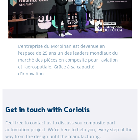
L’entreprise du Morbihan est devenue en
l’espace de 25 ans un des leaders mondiaux du
marché des pièces en composite pour l’aviation
et l’aérospatiale. Grâce à sa capacité
d’innovation.
Get in touch with Coriolis
Feel free to contact us to discuss you composite part
automation project. We’re here to help you, every step of the
way from the design until the manufacturing.